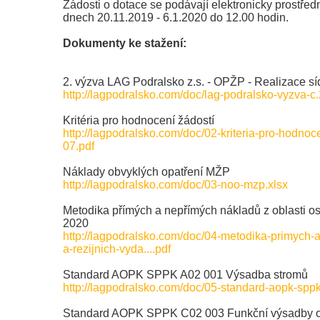
Žádosti o dotace se podávají elektronicky prostře
dnech 20.11.2019 - 6.1.2020 do 12.00 hodin.
Dokumenty ke stažení:
2. výzva LAG Podralsko z.s. - OPŽP - Realizace sí
http://lagpodralsko.com/doc/lag-podralsko-vyzva-c.2
Kritéria pro hodnocení žádostí
http://lagpodralsko.com/doc/02-kriteria-pro-hodnoc
07.pdf
Náklady obvyklých opatření MŽP
http://lagpodralsko.com/doc/03-noo-mzp.xlsx
Metodika přímých a nepřímých nákladů z oblasti o
2020
http://lagpodralsko.com/doc/04-metodika-primych-
a-rezijnich-vyda....pdf
Standard AOPK SPPK A02 001 Výsadba stromů
http://lagpodralsko.com/doc/05-standard-aopk-spp
Standard AOPK SPPK C02 003 Funkční výsadby ov