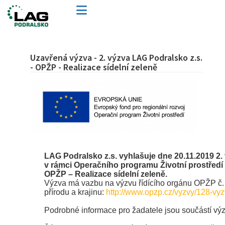
Uzavřená výzva - 2. výzva LAG Podralsko z.s.
- OPŽP - Realizace sídelní zeleně
LAG Podralsko z.s. vyhlašuje dne 20.11.2019 2.
v rámci Operačního programu Životní prostředí
OPŽP – Realizace sídelní zeleně.
Výzva má vazbu na výzvu řídícího orgánu OPŽP č. 
přírodu a krajinu:
http://www.opzp.cz/vyzvy/128-vy
Podrobné informace pro žadatele jsou součástí vý