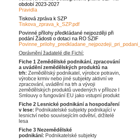
období 2023-2027
Pravidla
Tisková zpráva k SZP
Tiskova_zprava_k_SZP.pdf
Povinné přílohy předkládané nejpozději při
podání Žádosti o dotaci na RO SZIF
Povinne_prilohy_predkladane_nejpozdeji_pri_podan
Oprávnění žadatelé dle Fichí:
Fiche 1
Zemědělské podnikání, zpracování
a uvádění zemědělských produktů na
trh:
Zemědělský podnikatel, výrobce potravin,
výrobce krmiv nebo jiné subjekty aktivní ve
zpracování, uvádění na trh a vývoji
zemědělských produktů uvedených v příloze I
Smlouvy o fungování EU jako vstupní produkt
Fiche 2
Lesnické podnikání a hospodaření
v lese:
Podnikatelské subjekty podnikající v
lesnictví nebo souvisejícím odvětví, držitelé
lesa
Fiche 3
Nezemědělské
podnikání:
Podnikatelské subjekty