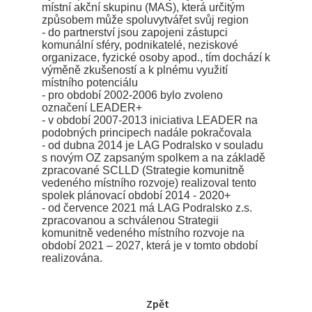
místní akční skupinu (MAS), která určitým
způsobem může spoluvytvářet svůj region
- do partnerství jsou zapojeni zástupci
komunální sféry, podnikatelé, neziskové
organizace, fyzické osoby apod., tím dochází k
výměně zkušeností a k plnému využití
místního potenciálu
- pro období 2002-2006 bylo zvoleno
označení LEADER+
- v období 2007-2013 iniciativa LEADER na
podobných principech nadále pokračovala
- od dubna 2014 je LAG Podralsko v souladu
s novým OZ zapsaným spolkem a na základě
zpracované SCLLD (Strategie komunitně
vedeného místního rozvoje) realizoval tento
spolek plánovací období 2014 - 2020+
- od července 2021 má LAG Podralsko z.s.
zpracovanou a schválenou Strategii
komunitně vedeného místního rozvoje na
období 2021 – 2027, která je v tomto období
realizována.
Zpět